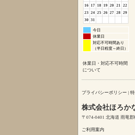
16
17
18
19
20
21
22
23
24
25
26
27
28
29
30
31
今日
休業日
対応不可時間あり
（半日程度～終日）
休業日・対応不可時間
について
プライバシーポリシー
|
特
株式会社ほろか
〒074-0401 北海道 雨竜郡幌
ご利用案内