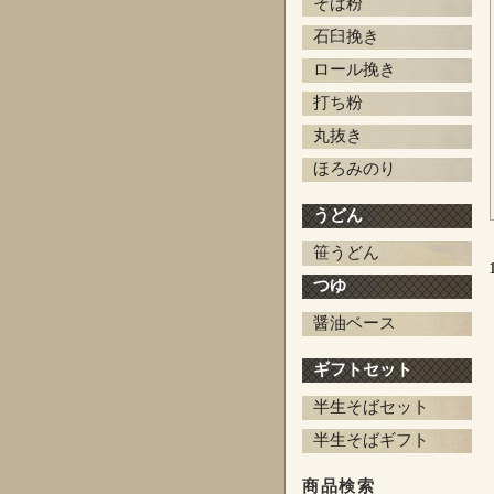
そば粉
石臼挽き
ロール挽き
打ち粉
丸抜き
ほろみのり
うどん
笹うどん
つゆ
醤油ベース
ギフトセット
半生そばセット
半生そばギフト
商品検索