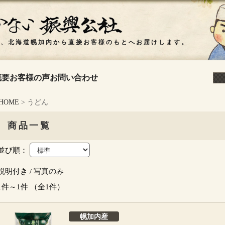
概要
お客様の声
お問い合わせ
HOME
> うどん
商品一覧
並び順：
説明付き /
写真のみ
1件～1件 （全1件）
幌加内産