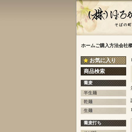
ホーム
ご購入方法
会社
お気に入り
商品検索
蕎麦
半生麺
乾麺
生麺
蕎麦打ち