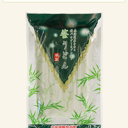
をしっかり取り除いてください。 引き締ま
った麺は、まず何もつけずにそのままお試
しください。 コシのある食感と、つるりと
したのど越しが際立つ美味しさです。
茹で上がったら冷水でしっかりと洗い、ぬめりを
取り除いてください。きゅっと引き締まった麺
は、まず何もつけずにそのままお召し上がりいた
だくのがおすすめです。コシのある食感と、つる
りとしたのど越しをお楽しみいただけます。
半生麺ならではの風味と食感を保ちながら、製造
日より常温で3ヵ月保存が可能です。ご家庭用とし
てはもちろん、贈り物にもご利用いただけます。
笹の香りが引き立つ、ひと味違ったうどんをぜひ