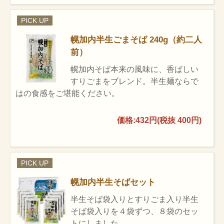
PICK UP
幌加内半生ごまそば 240g（約二人
前）
幌加内そば本来の風味に、香ばしい
すりごまをブレンド。半生麺ならで
はの食感をご堪能ください。
価格:432円(税抜 400円)
PICK UP
幌加内半生そばセット
半生そば袋入りとすりごま入り半生
そば袋入りを４袋ずつ、８袋のセッ
トにしました。