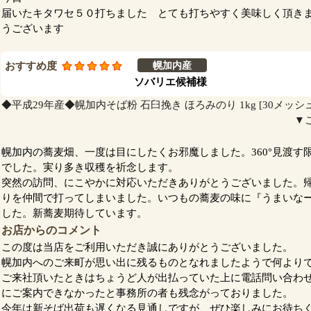
届いたキタワセ５０打ちました とても打ちやすく美味しく
うございます
おすすめ度
幌加内産
ソバリエ候補様
◆平成29年産◆幌加内そば粉 石臼挽き ほろみのり 1kg [30メッシ
▼
幌加内の蕎麦畑、一度は目にしたくお邪魔しました。360°見渡す
でした。実り多き収穫を祈念します。
突然の訪問、にこやかに対応いただきありがとうございました。
りを仲間で打ってしまいました。いつもの蕎麦の味に『うまいな
した。新蕎麦期待しています。
お店からのコメント
この度は当店をご利用いただき誠にありがとうございました。
幌加内へのご来町が思い出に残るものとなれましたようで何より
ご来社頂いたときはちょうど人が出払っていた上に電話問い合わ
にご案内できなかったと事務所の者も残念がっておりました。
今年は新そば出荷も遅くなる見通しですが、ぜひ楽しみにお待ち