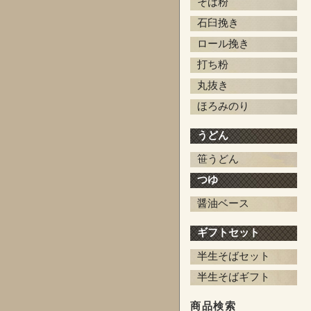
そば粉
石臼挽き
ロール挽き
打ち粉
丸抜き
ほろみのり
うどん
笹うどん
つゆ
醤油ベース
ギフトセット
半生そばセット
半生そばギフト
商品検索