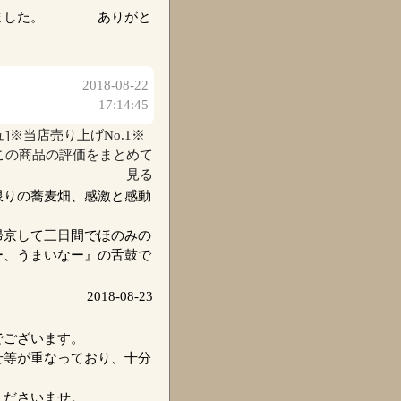
頂きました。 ありがと
2018-08-22
17:14:45
ュ]※当店売り上げNo.1※
この商品の評価をまとめて
見る
限りの蕎麦畑、感激と感動
帰京して三日間でほのみの
ー、うまいなー』の舌鼓で
2018-08-23
でございます。
せ等が重なっており、十分
くださいませ。