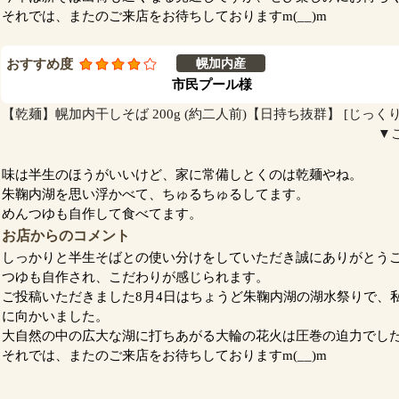
それでは、またのご来店をお待ちしておりますm(__)m
おすすめ度
幌加内産
市民プール様
【乾麺】幌加内干しそば 200g (約二人前)【日持ち抜群】 [じっく
▼
味は半生のほうがいいけど、家に常備しとくのは乾麺やね。
朱鞠内湖を思い浮かべて、ちゅるちゅるしてます。
めんつゆも自作して食べてます。
お店からのコメント
しっかりと半生そばとの使い分けをしていただき誠にありがとう
つゆも自作され、こだわりが感じられます。
ご投稿いただきました8月4日はちょうど朱鞠内湖の湖水祭りで、
に向かいました。
大自然の中の広大な湖に打ちあがる大輪の花火は圧巻の迫力でし
それでは、またのご来店をお待ちしておりますm(__)m