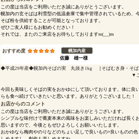
この度は当店をご利用いただき誠にありがとうございます。
幌加内の玄そばは利雪型の低温倉庫で集中管理されているため、
そば粉を供給することが可能となっております。
ぜひご友人様にもお勧めください！
それでは、またのご来店をお待ちしておりますm(__)m
おすすめ度
幌加内産
佐藤 雄一様
◆平成29年産◆幌加内そばの実 丸抜き1kg ［そばむき身・そ
▼
今回も美味しくそばの実をおかゆにして頂いております。体に良
らも食べ続けていきたいと思います。ありがとうございました！
お店からのコメント
この度は当店をご利用いただき誠にありがとうございます。
シンプルな味付けで蕎麦本来の風味をお楽しみいただければ長く
思いますので、今後ともぜひよろしくお願いいたします。
おかゆなら梅肉やのりなどのちょい足しで良いもの×良いものの色
しめますし、創作も楽しめますね。