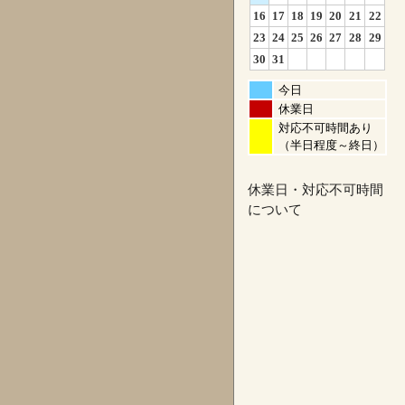
16
17
18
19
20
21
22
23
24
25
26
27
28
29
30
31
今日
休業日
対応不可時間あり
（半日程度～終日）
休業日・対応不可時間
について