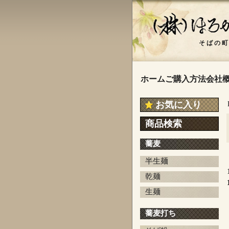
ホーム
ご購入方法
会社
お気に入り
商品検索
蕎麦
半生麺
乾麺
生麺
蕎麦打ち