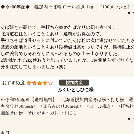
◆令和6年産◆ 幌加内そば粉 ロール挽き 1kg ［100メッシュ］
▼
そば好きが高じて、手打ちを始めたばかりの初心者です。
北海道在住ということもあり、送料がお得なので、
手打ちそば道具セットに付いていたそば粉の次に選ばせていただ
蕎麦の産地ということもあり期待値は高かったですが、期待以上
しの腕前でもそれなりに食べれるものが出来上がりました。
2週間かけて2kg使おうと思っていましたが、1週間足らずで無く
分を注文してしまいました（笑）
おすすめ度
幌加内産
ふくいとしひこ様
※令和3年産※【送料無料】 北海道幌加内産そば粉・打ち粉 選べる
キタワセ50mesh> <ほろみのり30mesh> <ロール挽き> <打
国産そば粉 そばがき・ガレットにも
▼
今日