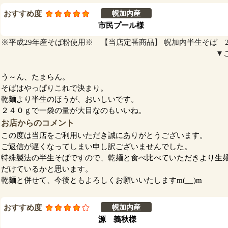
おすすめ度
幌加内産
市民プール様
※平成29年産そば粉使用※ 【当店定番商品】 幌加内半生そば 240
▼
う～ん、たまらん。
そばはやっぱりこれで決まり。
乾麺より半生のほうが、おいしいです。
２４０ｇで一袋の量が大目なのもいいね。
お店からのコメント
この度は当店をご利用いただき誠にありがとうございます。
ご返信が遅くなってしまい申し訳ございませんでした。
特殊製法の半生そばですので、乾麺と食べ比べていただきより生
だけているかと思います。
乾麺と併せて、今後ともよろしくお願いいたしますm(__)m
おすすめ度
幌加内産
源 義秋様