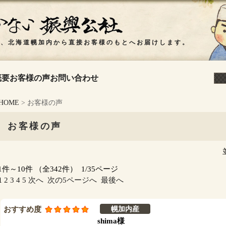
概要
お客様の声
お問い合わせ
HOME
> お客様の声
お客様の声
1件～10件 （全342件） 1/35ページ
1
2
3
4
5
次へ
次の5ページへ
最後へ
おすすめ度
幌加内産
shima様