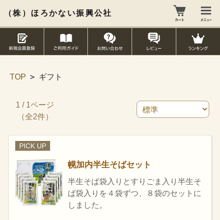
（株）ほろかない振興公社
>
TOP
ギフト
1 / 1ページ
（全2件）
PICK UP
幌加内半生そばセット
半生そば袋入りとすりごま入り半生そ
ば袋入りを４袋ずつ、８袋のセットに
しました。