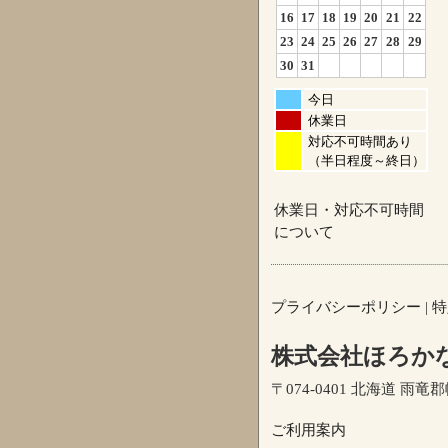
16
17
18
19
20
21
22
23
24
25
26
27
28
29
30
31
今日
休業日
対応不可時間あり
（半日程度～終日）
休業日・対応不可時間
について
プライバシーポリシー
|
特
株式会社ほろか
〒074-0401 北海道 雨竜郡幌
ご利用案内