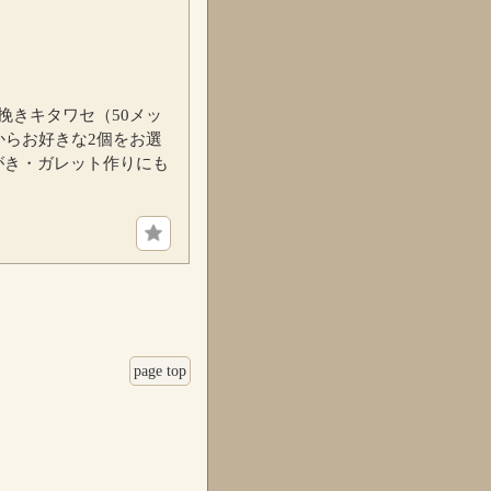
挽きキタワセ（50メッ
からお好きな2個をお選
がき・ガレット作りにも
page top