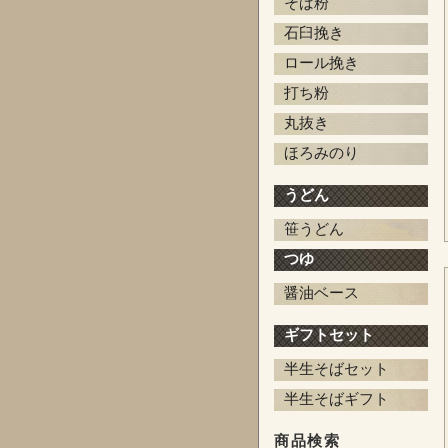
そば粉
石臼挽き
ロール挽き
打ち粉
丸抜き
ほろみのり
うどん
笹うどん
つゆ
醤油ベース
ギフトセット
半生そばセット
半生そばギフト
商品検索