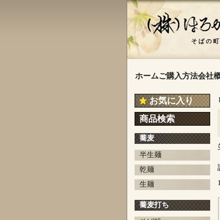
ホーム
ご購入方法
会社
お気に入り
商品検索
蕎麦
半生麺
乾麺
生麺
蕎麦打ち